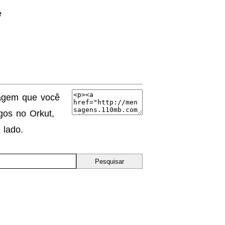
e
agem que você
os no Orkut,
 lado.