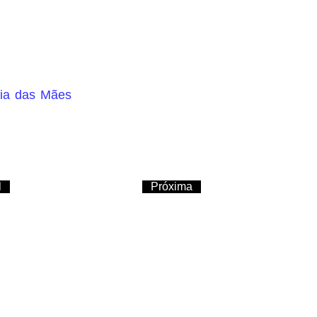
ia das Mães
l
Próxima