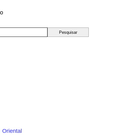
to
 Oriental